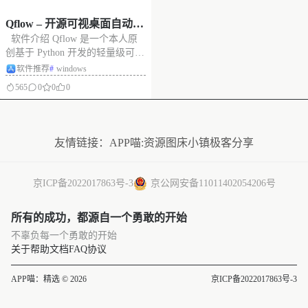
Qflow – 开源可视桌面自动化
软件介绍 Qflow 是一个本人原
工具，离线运行，适合用于
创基于 Python 开发的轻量级可视
办公自动化或重复性任务处
化自动化流程编辑器。用户通过
软件推荐
#
windows
理，解放双手
简单拖拽节点、连接连线的方
565
0
0
0
式，构建复杂的桌面自动化任
务，源码开放、绿色单文件、离
没有更多了
线不联网、不需要独显！ 它集成
了 图像识别 (OpenC
友情链接：
APP喵:资源
图床小镇
极客分享
京ICP备2022017863号-3
京公网安备11011402054206号
所有的成功，都源自一个勇敢的开始
不辜负每一个勇敢的开始
关于
帮助文档
FAQ
协议
APP喵：精选 © 2026
京ICP备2022017863号-3