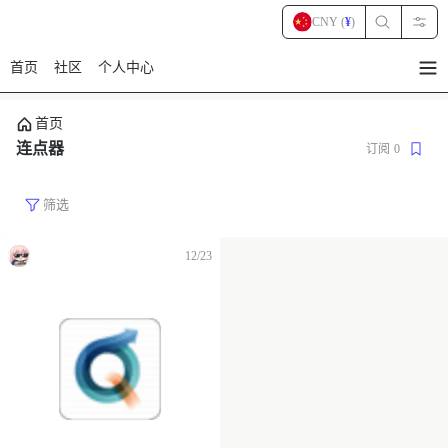
CNY (
¥
)
首页
社区
个人中心
暂
无
菜
首页
单
项
连点器
订阅
0
筛选
12/23