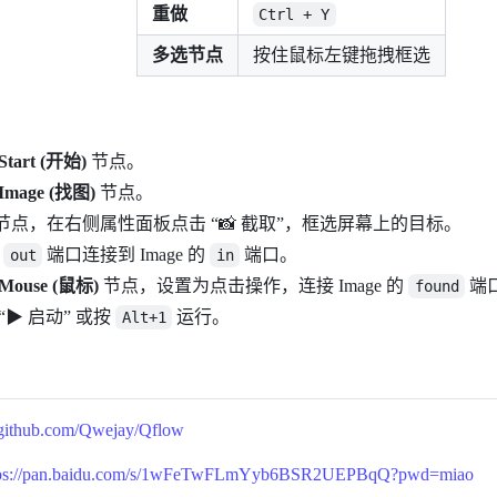
重做
Ctrl + Y
多选节点
按住鼠标左键拖拽框选
Start (开始)
节点。
Image (找图)
节点。
节点，在右侧属性面板点击 “📸 截取”，框选屏幕上的目标。
的
端口连接到 Image 的
端口。
out
in
Mouse (鼠标)
节点，设置为点击操作，连接 Image 的
端
found
“▶ 启动” 或按
运行。
Alt+1
github.com/Qwejay/Qflow
tps://pan.baidu.com/s/1wFeTwFLmYyb6BSR2UEPBqQ?pwd=miao