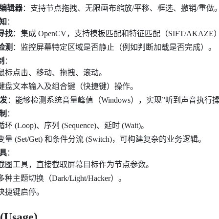
化编辑器
：支持节点拖拽、无限画布缩放/平移、框选、撤销/重做
感知
：
寻找
：集成 OpenCV，支持模板匹配和特征匹配（SIFT/AKA
检测
：监控屏幕特定区域是否静止（例如判断加载是否完成）。
制
：
鼠标点击、移动、拖拽、滚动。
键盘文本输入及组合键（快捷键）操作。
触发
：能够检测系统音量峰值（Windows），实现”听到声音执行操
控制
：
环 (Loop)、序列 (Sequence)、延时 (Wait)。
量 (Set/Get) 和条件分流 (Switch)，可构建复杂的业务逻辑。
工具
：
截图工具，直接截取屏幕目标作为节点参数。
种主题切换（Dark/Light/Hacker）。
快捷键启停。
Usage)