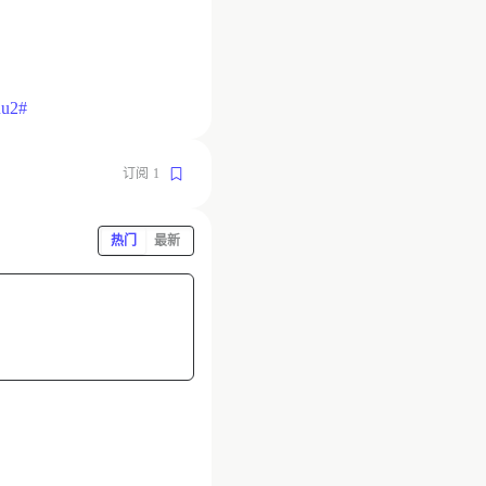
uu2#
订阅
1
热门
最新