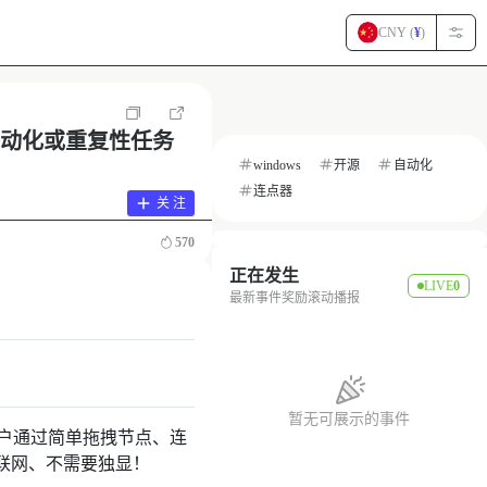
CNY (
¥
)
公自动化或重复性任务
windows
开源
自动化
连点器
关 注
570
正在发生
LIVE
0
最新事件奖励滚动播报
暂无可展示的事件
用户通过简单拖拽节点、连
联网、不需要独显！