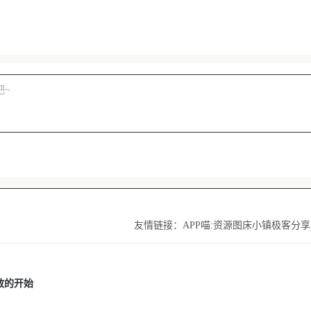
友情链接：
APP喵:资源
图床小镇
极客分享
敢的开始