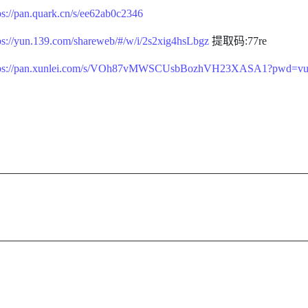
ps://pan.quark.cn/s/ee62ab0c2346
ps://yun.139.com/shareweb/#/w/i/2s2xig4hsLbgz
提取码:77re
tps://pan.xunlei.com/s/VOh87vMWSCUsbBozhVH23XASA1?pwd=v