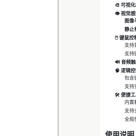
🎨 可视
👁️ 视觉
图像
静止
🖱️ 键鼠控
支持
支持
🔊 音频
🧠 逻辑
包含循
支持变
🛠️ 便捷
内置
支持多
全局
使用说明 (