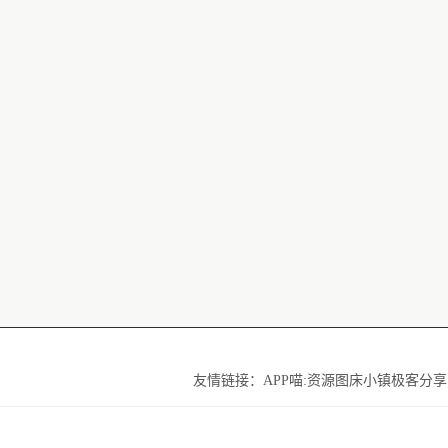
友情链接：
APP喵:资源
图床小镇
极客分享