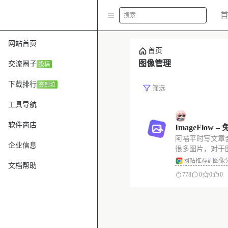
搜索
网站首页
首页
图像管理
交流圈子
投稿
下载排行
夯到垃
筛选
工具导航
软件商店
ImageFlow
阿喵平时写文章
发系统
企业信息
很多图片，对于
疼的事情。想来
网站推荐
#
图像
文档帮助
定困扰，阿喵查
778
0
0
0
错的图像管理工
用，分享给大家。 系
一个图像服务