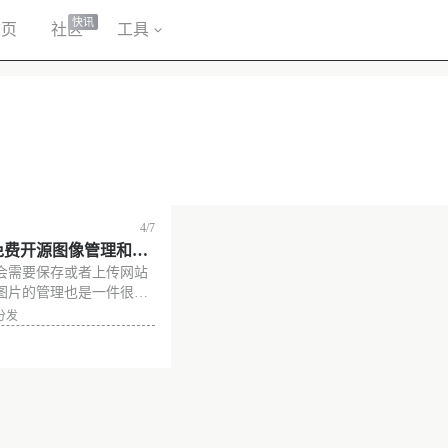
快讯
首页
社区
工具
4/7
 – 免费开源图像管理和分
会需要保存或者上传网站
图片的管理也是一件很头
大家对于管理图片都有一
分发
找资源时发现了一个还不
具，也可以作为图床使
统介绍 ImageFlow 是
没有更多了