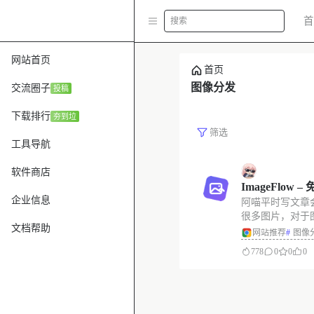
首
搜索
网站首页
首页
图像分发
交流圈子
投稿
下载排行
夯到垃
筛选
工具导航
软件商店
ImageFlow
企业信息
阿喵平时写文章
发系统
很多图片，对于
文档帮助
疼的事情。想来
网站推荐
#
图像
定困扰，阿喵查
778
0
0
0
错的图像管理工
用，分享给大家。 系
一个图像服务