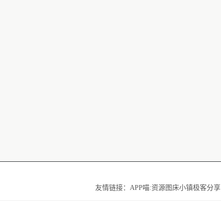
友情链接：
APP喵:资源
图床小镇
极客分享