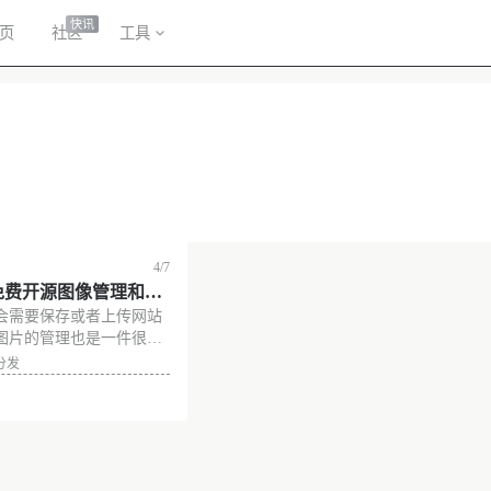
快讯
页
社区
工具
4/7
 – 免费开源图像管理和分
会需要保存或者上传网站
图片的管理也是一件很头
大家对于管理图片都有一
分发
找资源时发现了一个还不
具，也可以作为图床使
统介绍 ImageFlow 是
没有更多了