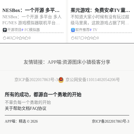
NESBox：一个开源 多平台
茱元游戏：免费安卓TV童年
NESBox：一个开源 多平台 多人
不知道大家小时候有没有玩过超
多人 FC/NES 游戏模拟器联
经典游戏模拟器
FC/NES 游戏模拟器联机平台，
级马里奥，这款游戏占据了阿喵
机平台，经典红白机游戏在
经典红白机游戏在线联机 项目
童年的大部分时光。最近发现了
开源项目
#
FC模拟器
软件推荐
#
TV
线联机
solgon：NESBox 的愿景是成为人
一个可以玩很多经典游戏的安卓
463
0
0
0
827
0
0
0
们玩在线多人游戏的首选平台
TV软件 软件介绍 茱元游戏，一
NESBox 收集了大量游戏。开始
个经典街机游戏模拟器，支持在
没有更多了
你喜欢的游戏后，NESBox 会创
电脑、电视、手机、机体盒等设
建
备上运行。多端合一，万款海量
友情链接：
APP喵:资源
图床小镇
极客分享
游戏终身永久
京ICP备2022017863号-3
京公网安备11011402054206号
所有的成功，都源自一个勇敢的开始
不辜负每一个勇敢的开始
关于
帮助文档
FAQ
协议
APP喵：精选 © 2026
京ICP备2022017863号-3