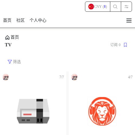
CNY (
¥
)
首页
社区
个人中心
暂
无
菜
首页
单
项
TV
订阅
0
筛选
7/7
4/7