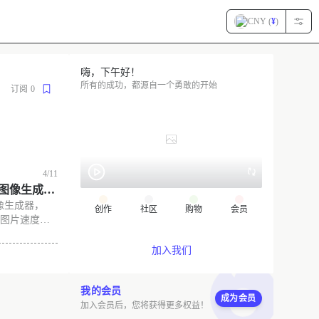
CNY (
¥
)
嗨，下午好！
所有的成功，都源自一个勇敢的开始
订阅
0
4/11
AI图像生成
像生成器，
创作
社区
购物
会员
生成图片速度
在线输入图片
载到本地。同
加入我们
享给喵伙伴使
像，不需要注
我的会员
成为会员
加入会员后，您将获得更多权益！