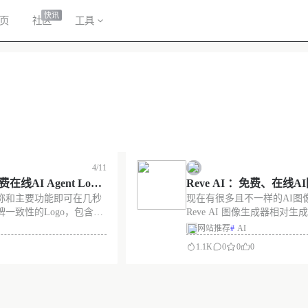
快讯
页
社区
工具
4/11
费在线AI Agent Logo
Reve AI ：免费、在线
称和主要功能即可在几秒
现在有很多且不一样的AI图
器。
一致性的Logo，包含字
Reve AI 图像生成器相对
志Logo。还可以选择类
快，画质清晰，操作简单。
网站推荐
#
AI
等。 阿喵试了一下，同样
描述后，即可生成图片，下
1.1K
0
0
0
不同的Logo结果，符合
时支持自定义图片宽窄，分
网站截图 网站链接 htt
用。 完全免费，无限生成图
没有更多了
册。 网站截图