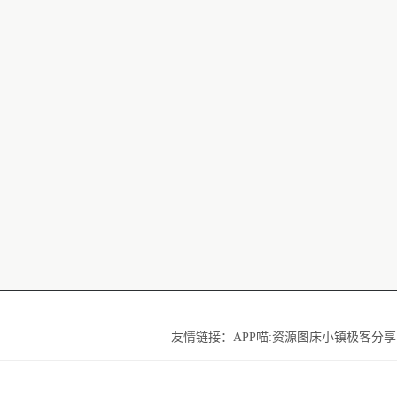
友情链接：
APP喵:资源
图床小镇
极客分享