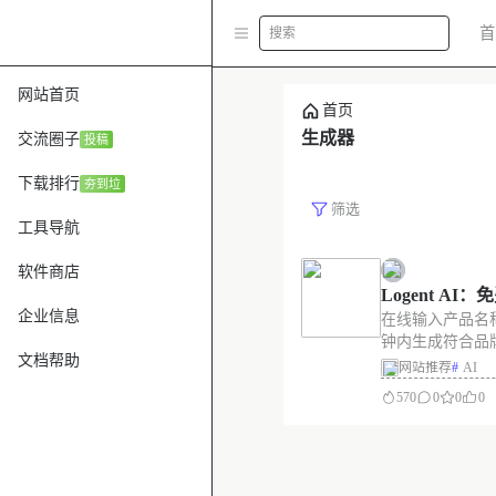
首
搜索
网站首页
首页
生成器
交流圈子
投稿
下载排行
夯到垃
筛选
工具导航
软件商店
Logent AI：免
企业信息
在线输入产品名
生成器。
钟内生成符合品牌
文档帮助
幕Logo和图形标
网站推荐
#
AI
型，颜色，背景
570
0
0
0
描述生成几次均有
描述，可以使用。 