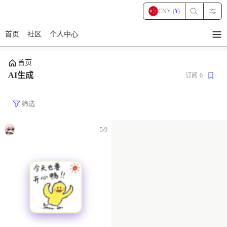
CNY (
¥
)
首页
社区
个人中心
暂
无
菜
首页
单
项
AI生成
订阅
0
筛选
5/9