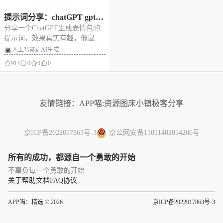
提示词分享：chatGPT gpt-i
分享一个ChatGPT生成表情包的
mage2表情包提示词
提示词，效果真实有趣，像鼠标
乱画的手写风格，适合聊天使
人工智能
#
AI生成
用。
914
0
0
0
没有更多了
友情链接：
APP喵:资源
图床小镇
极客分享
京ICP备2022017863号-3
京公网安备11011402054206号
所有的成功，都源自一个勇敢的开始
不辜负每一个勇敢的开始
关于
帮助文档
FAQ
协议
APP喵：精选 © 2026
京ICP备2022017863号-3