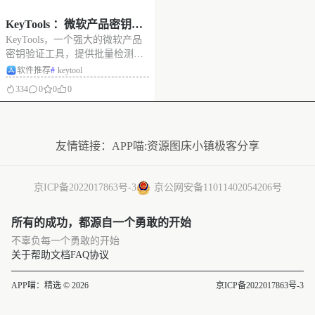
KeyTools ：微软产品密钥验
KeyTools，一个强大的微软产品
证与管理工具，支持批量检
密钥验证工具，提供批量检测、
测，多级验证
多级验证策略（节省激活次
软件推荐
#
keytool
数）、MAK剩余激活次数查询，
334
0
0
0
以及全面的密钥管理功能。 支持
MacOS和Windows系统。 重要：
没有更多了
首次运行设置为了使应用程序正
常运行，您需要手动复制配
友情链接：
APP喵:资源
图床小镇
极客分享
京ICP备2022017863号-3
京公网安备11011402054206号
所有的成功，都源自一个勇敢的开始
不辜负每一个勇敢的开始
关于
帮助文档
FAQ
协议
APP喵：精选 © 2026
京ICP备2022017863号-3