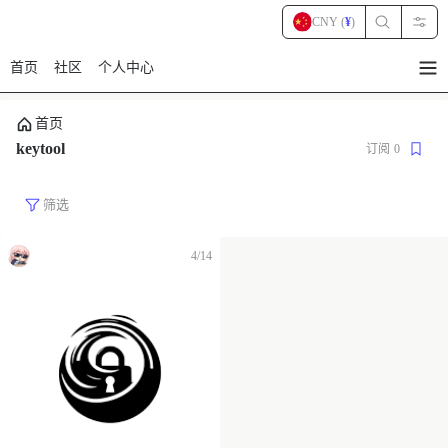
CNY (
¥
)
首页
社区
个人中心
暂
无
菜
首页
单
项
keytool
订阅
0
筛选
4/14