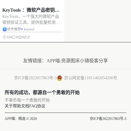
KeyTools ：微软产品密钥验
KeyTools，一个强大的微软产品
证与管理工具，支持批量检
密钥验证工具，提供批量检测、
测，多级验证
多级验证策略（节省激活次
软件推荐
#
keytool
数）、MAK剩余激活次数查询，
334
0
0
0
以及全面的密钥管理功能。 支持
MacOS和Windows系统。 重要：
没有更多了
首次运行设置为了使应用程序正
常运行，您需要手动复制配
友情链接：
APP喵:资源
图床小镇
极客分享
京ICP备2022017863号-3
京公网安备11011402054206号
所有的成功，都源自一个勇敢的开始
不辜负每一个勇敢的开始
关于
帮助文档
FAQ
协议
APP喵：精选 © 2026
京ICP备2022017863号-3