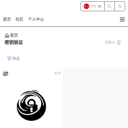
CNY (
¥
)
首页
社区
个人中心
暂
无
菜
首页
单
项
密钥验证
订阅
0
筛选
4/14