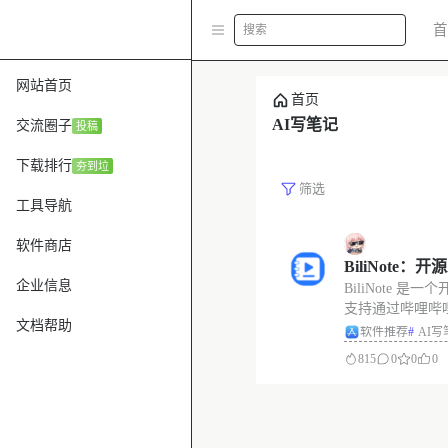
首
搜索
网站首页
首页
AI写笔记
交流圈子
投稿
下载排行
夯到垃
筛选
工具导航
软件商店
BiliNote：
企业信息
BiliNote 是
具，让 AI 
支持通过哔哩哔哩、
哔哩哔哩、You
文档帮助
接，自动提取内
软件推荐
#
AI写
明确的 Markd
815
0
0
0
图、原片跳转等
的笔记或者文章