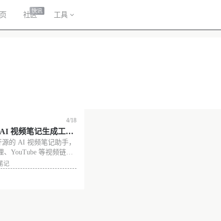
快讯
页
社区
工具
4/18
开源AI 视频笔记生成工
一个开源的 AI 视频笔记助手，
为你的视频做笔记，支持
YouTube 等视频链
Tube
容并生成结构清晰、重点
笔记
own 格式笔记。支持插入截
功能。可以快速生成自己
，不错的视频笔
没有更多了