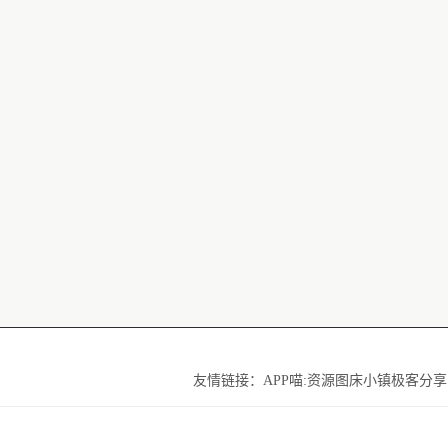
友情链接：
APP喵:资源
图床小镇
极客分享