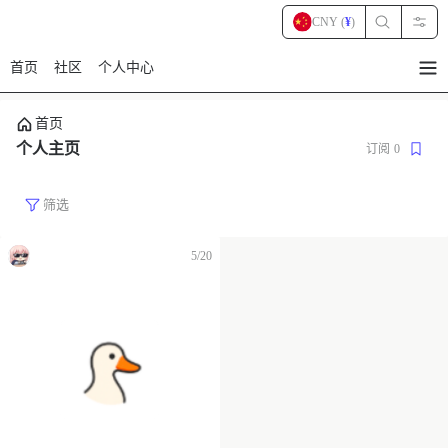
CNY (
¥
)
首页
社区
个人中心
暂
无
菜
首页
单
项
个人主页
订阅
0
筛选
5/20