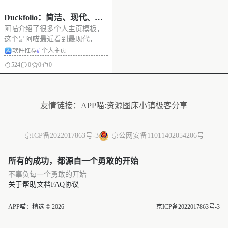
Duckfolio：简洁、现代、有
阿喵介绍了很多个人主页模板，
趣的个人主页模板
这个是阿喵最近看到最现代，最
有趣的个人主页模板。 Duckfolio
软件推荐
#
个人主页
旨在为开发者、设计师或创作者
524
0
0
0
提供一个清爽、易于维护的在线
名片，快速展示你的个人信息、
没有更多了
社交链接与博客等内容。 同时也
展示了如何使用现代 Web 技
友情链接：
APP喵:资源
图床小镇
极客分享
京ICP备2022017863号-3
京公网安备11011402054206号
所有的成功，都源自一个勇敢的开始
不辜负每一个勇敢的开始
关于
帮助文档
FAQ
协议
APP喵：精选 © 2026
京ICP备2022017863号-3