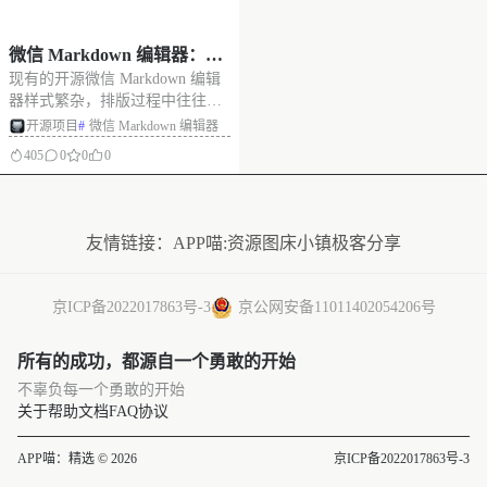
微信 Markdown 编辑器：助
现有的开源微信 Markdown 编辑
力排版微信公众号文章，在
器样式繁杂，排版过程中往往需
线微信 Markdown 编辑器
要额外调整，影响使用效率。微
开源项目
#
微信 Markdown 编辑器
信 Markdown 编辑器这款工具实
405
0
0
0
现了让编辑更加简洁、流畅，可
以提升微信公众号文章书写效
没有更多了
率，分享给大家。 项目介绍 微信
Markdown 编
友情链接：
APP喵:资源
图床小镇
极客分享
京ICP备2022017863号-3
京公网安备11011402054206号
所有的成功，都源自一个勇敢的开始
不辜负每一个勇敢的开始
关于
帮助文档
FAQ
协议
APP喵：精选 © 2026
京ICP备2022017863号-3