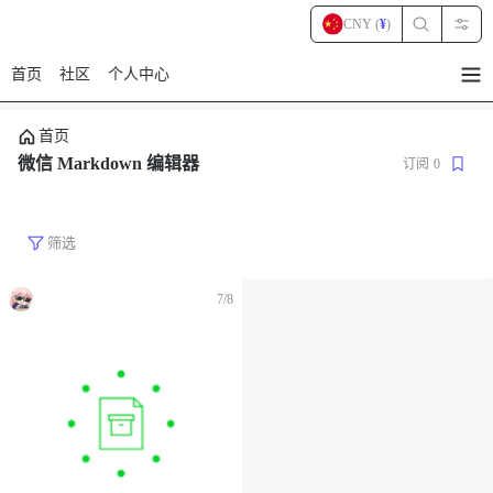
CNY (
¥
)
首页
社区
个人中心
暂
无
菜
首页
单
项
微信 Markdown 编辑器
订阅
0
筛选
7/8