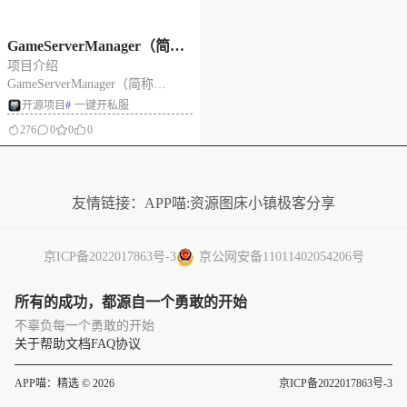
GameServerManager（简称
项目介绍
GSManager）：游戏开服一
GameServerManager（简称
站式面板
GSManager）是一个基
开源项目
#
一键开私服
于 Docker 技术的现代化游戏服务
276
0
0
0
器管理平台，专为简化游戏服务
器的部署、管理和维护而设计。
没有更多了
注重steam、MC游戏一键开服。
支持幻兽帕鲁 、我的世界、杀戮
友情链接：
APP喵:资源
图床小镇
极客分享
空
京ICP备2022017863号-3
京公网安备11011402054206号
所有的成功，都源自一个勇敢的开始
不辜负每一个勇敢的开始
关于
帮助文档
FAQ
协议
APP喵：精选 © 2026
京ICP备2022017863号-3