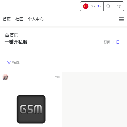
CNY (
¥
)
首页
社区
个人中心
暂
无
菜
首页
单
项
一键开私服
订阅
0
筛选
7/10