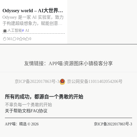
Odyssey world – AI大世界：
Odyssey 是一家 AI 实验室，致力
一个完全由人工智能实时想
于构建超级想象力，赋能创意人
象的可观看并与之互动的视
士讲述前所未有的故事。我们最
人工智能
#
AI
频，提前构建未来世界早期
初的旅程始于构建世界模型，以
561
0
0
0
的样子
加速电影和游戏的制作——但通
过我们的研究，我们现在看到了
没有更多了
一种全新娱乐媒介的雏形。我们
称之为交互式视频——完全由人
友情链接：
APP喵:资源
图床小镇
极客分享
工
京ICP备2022017863号-3
京公网安备11011402054206号
所有的成功，都源自一个勇敢的开始
不辜负每一个勇敢的开始
关于
帮助文档
FAQ
协议
APP喵：精选 © 2026
京ICP备2022017863号-3