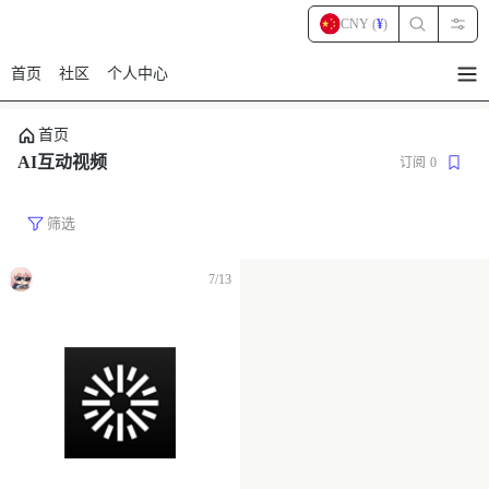
CNY (
¥
)
首页
社区
个人中心
暂
无
菜
首页
单
项
AI互动视频
订阅
0
筛选
7/13