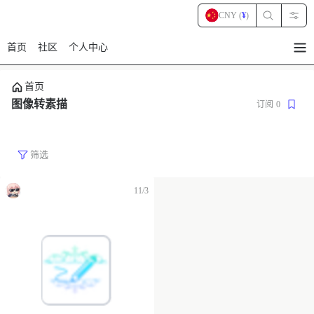
CNY (
¥
)
首页
社区
个人中心
暂
无
菜
首页
单
项
图像转素描
订阅
0
筛选
11/3