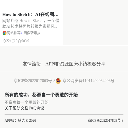
How to Sketch：AI在线图片
网站介绍 How to Sketch，一个借
转素描风格，免费使用，无
助AI技术将照片转换为素描风格
需注册
图像的网站。完全免费，无须注
网站推荐
#
图像转素描
册，上传图片点击转换即可，支
224
0
0
0
持 JPG、PNG 和 GIF 格式，文件
大小上限为 5MB，图像是临时存
没有更多了
储，会在 24 小时后自动删除，保
护
友情链接：
APP喵:资源
图床小镇
极客分享
京ICP备2022017863号-3
京公网安备11011402054206号
所有的成功，都源自一个勇敢的开始
不辜负每一个勇敢的开始
关于
帮助文档
FAQ
协议
APP喵：精选 © 2026
京ICP备2022017863号-3