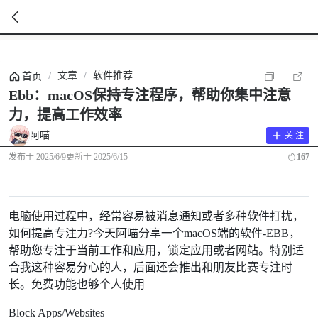
暂
无
文章
/
软件推荐
首页
/
菜
单
Ebb：macOS保持专注程序，帮助你集中注意
项
力，提高工作效率
阿喵
关 注
发布于
2025/6/9
更新于
2025/6/15
167
电脑使用过程中，经常容易被消息通知或者多种软件打扰，
如何提高专注力?今天阿喵分享一个macOS端的软件-EBB，
帮助您专注于当前工作和应用，锁定应用或者网站。特别适
合我这种容易分心的人，后面还会推出和朋友比赛专注时
长。免费功能也够个人使用
Block Apps/Websites