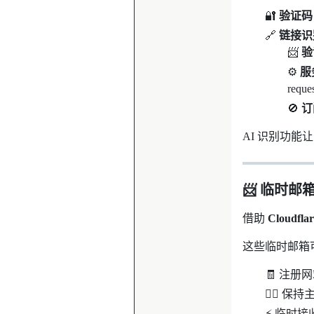
🔐
验证码
🔗
链接识
📨
验
⚙️
服
req
🚫
订
AI 识别功
📨 临时邮
借助
Cloudfla
这些临时邮箱
🧾 注
🕵️‍♂️
⚡ 临时