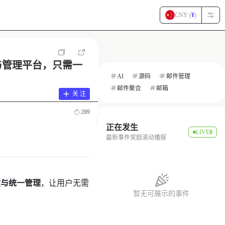
CNY (
¥
)
合与管理平台，只需一
AI
源码
邮件管理
邮件聚合
邮箱
关 注
289
正在发生
LIVE
0
最新事件奖励滚动播报
收与统一管理
，让用户无需
暂无可展示的事件