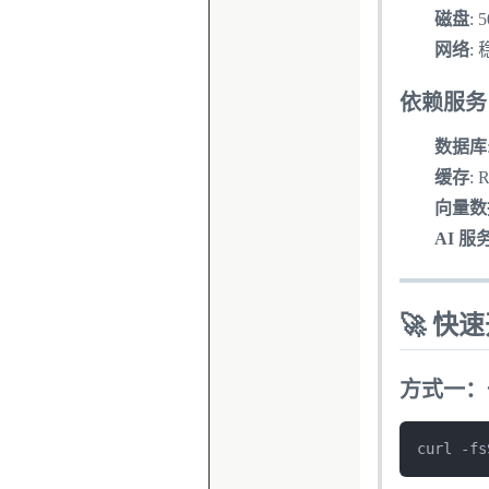
磁盘
:
网络
:
依赖服务（
数据库
缓存
: 
向量数
AI 服
🚀 快
方式一：
curl -fs