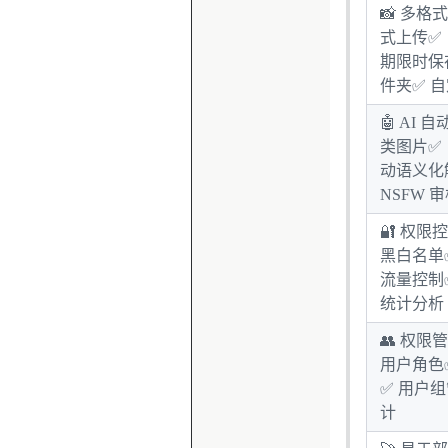
📸 多格
式上传✅
期限时保
件夹✅ 
🤖 AI 
类图片✅
动语义化
NSFW 
🔐 权限
黑白名单
流量控制
统计分析
👥 权限
用户角色
✅ 用户
计