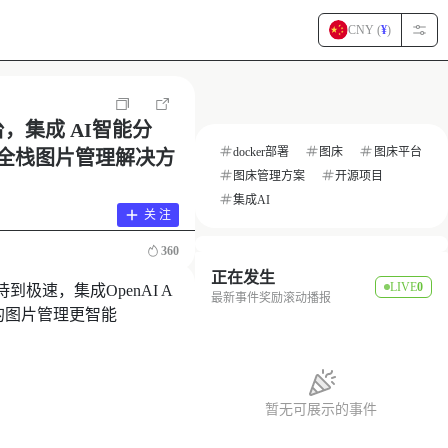
CNY (
¥
)
台，集成 AI智能分
docker部署
图床
图床平台
的全栈图片管理解决方
图床管理方案
开源项目
集成AI
关 注
360
正在发生
LIVE
0
速，集成OpenAI A
最新事件奖励滚动播报
的图片管理更智能
暂无可展示的事件