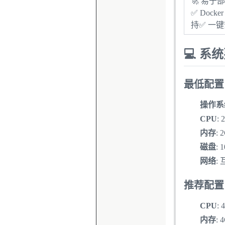
🚀 易于
✅ Dock
持✅ 一
💻 系
最低配置
操作系
CPU
:
内存
:
磁盘
:
网络
:
推荐配置
CPU
:
内存
: