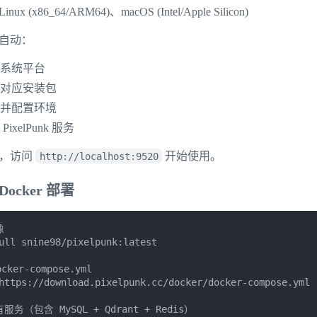
inux (x86_64/ARM64)、macOS (Intel/Apple Silicon)
自动：
测系统平台
载对应安装包
压并配置环境
PixelPunk 服务
后，访问
开始使用。
http://localhost:9520
ocker 部署


ull snine98/pixelpunk:latest

ker-compose.yml

https://download.pixelpunk.cc/docker/docker-compose.yml

服务（包含 MySQL + Qdrant + Redis）
