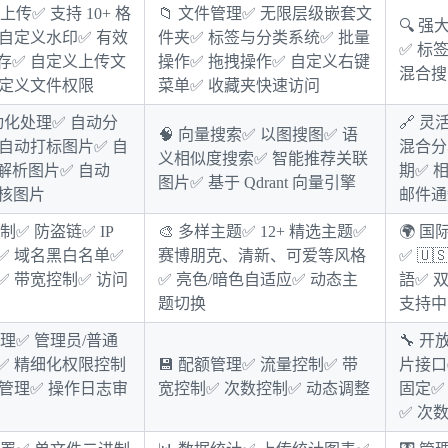
式上传
✅ 支持 10+ 格
📁 文件管理
✅ 无限层级嵌套文
🔍 强
 自定义水印✅ 有效
件夹✅ 标签与分类系统✅ 批量
✅ 标
存✅ 自定义上传文
操作✅ 拖拽操作✅ 自定义右键
混合搜
自定义文件权限
菜单✅ 收藏夹快速访问
自动化处理
✅ 自动分
🔗 灵
🧠 向量搜索
✅ 以图搜图✅ 语
 自动打标图片✅ 自
混合分
义相似度搜索✅ 智能推荐关联
解析图片✅ 自动
期✅ 
图片✅ 基于 Qdrant 向量引擎
审核图片
邮件通
控制
✅ 防盗链✅ IP
🎨 多样主题
✅ 12+ 精选主题✅
🌍 国
✅ 域名黑白名单✅
赛博朋克、清新、可爱等风格
✅ 🇺
✅ 带宽控制✅ 访问
✅ 亮色/暗色自适应✅ 动态主
語✅ 
题切换
支持中
管理
✅ 管理员/普通
🔧 开放
✅ 精细化权限控制
💾 配额管理
✅ 流量控制✅ 带
片接口
组管理✅ 操作日志审
宽控制✅ 次数控制✅ 动态调整
固定✅
✅ 次