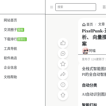
首
搜索
网站首页
文章
首页
/
交流圈子
PixelP
投稿
析、 向量
下载排行
夯到垃
案
工具导航
阿喵
软件商店
发布于
12/6
更新于
企业信息
全栈式智能图
PI的全自动
文档帮助
自动分类
AI自动识别
智能打标