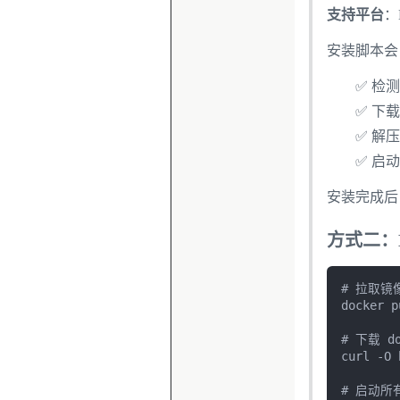
支持平台
：L
安装脚本会
✅ 检
✅ 下
✅ 解
✅ 启动 
安装完成
方式二：D
# 拉取镜像
docker p
# 下载 doc
curl -O 
# 启动所有