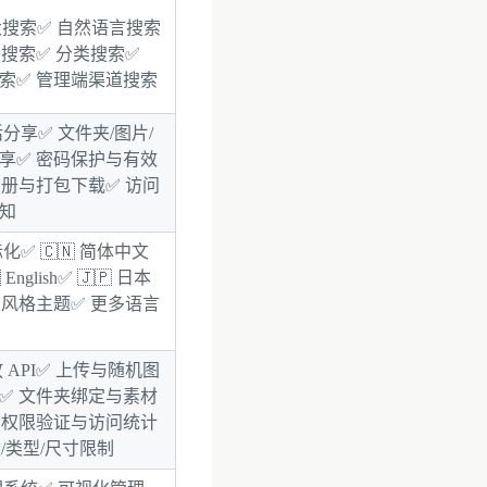
大搜索
✅ 自然语言搜索
签搜索✅ 分类搜索✅
索✅ 管理端渠道搜索
活分享
✅ 文件夹/图片/
享✅ 密码保护与有效
相册与打包下载✅ 访问
知
际化
✅ 🇨🇳 简体中文
 English✅ 🇯🇵 日本
双风格主题✅ 更多语言
 API
✅ 上传与随机图
✅ 文件夹绑定与素材
 权限验证与访问统计
数/类型/尺寸限制