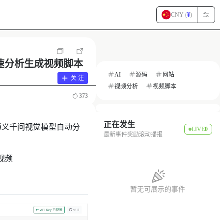
CNY (
¥
)
快速分析生成视频脚本
AI
源码
网站
关 注
视频分析
视频脚本
373
正在发生
阿里云通义千问视觉模型自动分
LIVE
0
最新事件奖励滚动播报
视频
暂无可展示的事件