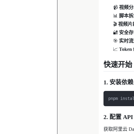
📹
视频分
📊
脚本拆
🎬
视频片
🔐
安全存
🎯
实时流
📈
Token
快速开始
1. 安装依赖
pnpm insta
2. 配置 API
获取阿里云 Dash