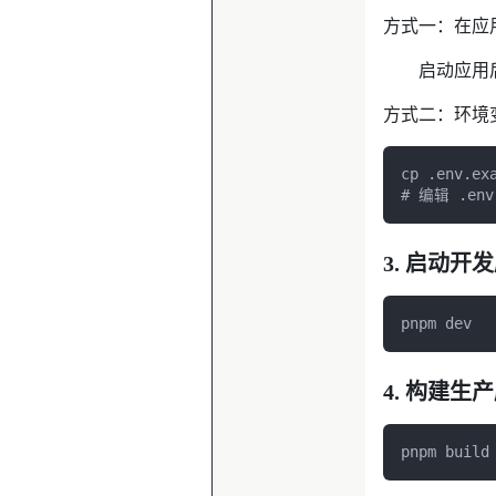
方式一：在应
启动应用后
方式二：环境
cp .env.exa
# 编辑 .en
3. 启动开
pnpm dev
4. 构建生
pnpm build