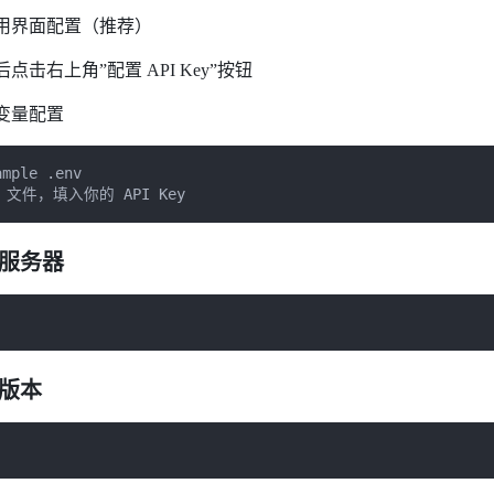
用界面配置（推荐）
点击右上角”配置 API Key”按钮
变量配置
mple .env

v 文件，填入你的 API Key
发服务器
产版本