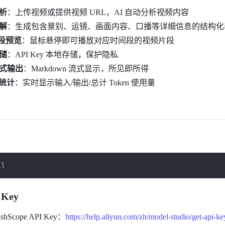
析
：上传视频或提供视频 URL，AI 自动分析视频内容
解
：生成包含景别、运镜、画面内容、口播等详细信息的结构化
段预览
：鼠标悬停即可播放对应时间段的视频片段
储
：API Key 本地存储，保护隐私
式输出
：Markdown 流式显示，所见即所得
 统计
：实时显示输入/输出/总计 Token 使用量
ll
 Key
Scope API Key：
https://help.aliyun.com/zh/model-studio/get-api-ke