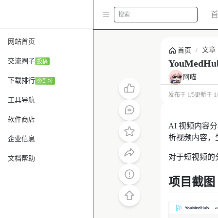
搜索
网站首页
文章
首页
/
交流圈子
YouMe
投稿
阿喵
下载排行
夯到垃
发布于
1/5
更新于
1
工具导航
软件商店
AI 视频内容分
析视频内容，
企业信息
对于短视频的
文档帮助
项目截图