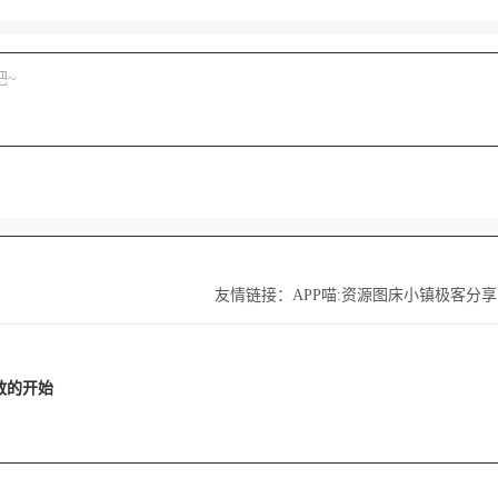
友情链接：
APP喵:资源
图床小镇
极客分享
敢的开始