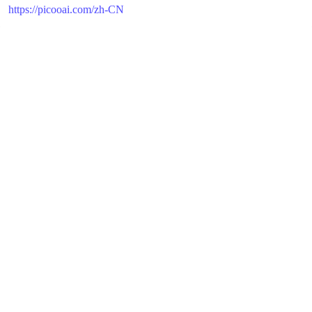
https://picooai.com/zh-CN