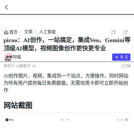
暂
无
文章
/
人工智能
首页
/
菜
单
picoo：AI创作，一站搞定，集成Veo、Gemini等
项
顶级AI模型，视频图像创作更快更专业
阿喵
关 注
发布于
1/8
更新于
1/8
770
AI创作图片，视频，集成到一个站点，方便操作，同时网站
为所有用户提供每日免费额度。无需信用卡即可立即开始创
作
网站截图