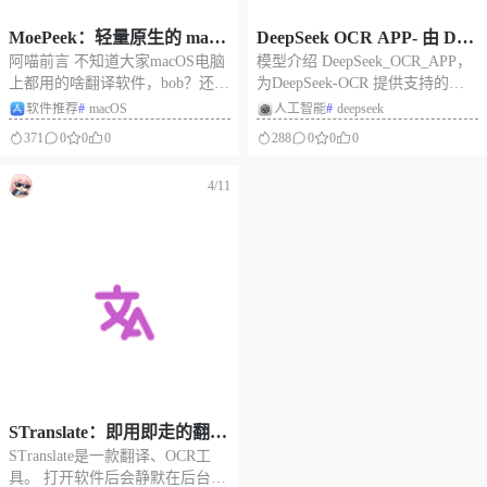
MoePeek：轻量原生的 macO
DeepSeek OCR APP- 由 Dee
阿喵前言 不知道大家macOS电脑
模型介绍 DeepSeek_OCR_APP，
S 菜单栏翻译工具，选中即
pSeek-OCR 提供支持的 OC
上都用的啥翻译软件，bob？还是
为DeepSeek-OCR 提供支持的
译，支持原生翻译和接入AI
R Web 前端OCR程序，直接
easydict？ 今天阿喵在给大家分享
OCR Web 前端OCR程序，直接在
软件推荐
#
macOS
人工智能
#
deepseek
翻译
在线识别各种图像
一个轻量的翻译软件-moepeek 因
线识别各种图像，需要自行部
371
0
0
0
288
0
0
0
为作者自己长期用 mac 上的划词
署。 模型截图 核心功能 4 种核
翻译，之前被 easydict 的内存泄
心 OCR 模式 UI 功能 🔍 多边界
4/11
漏问题折腾得有点难受，
框支持（处理找到的
STranslate：即用即走的翻
STranslate是一款翻译、OCR工
译、OCR工具
具。 打开软件后会静默在后台，