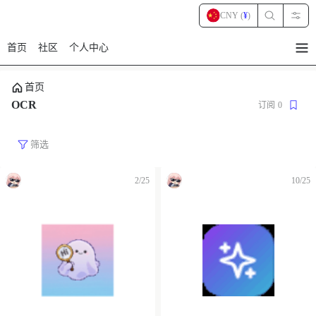
CNY (
¥
)
首页
社区
个人中心
暂
无
菜
首页
单
项
OCR
订阅
0
筛选
2/25
10/25