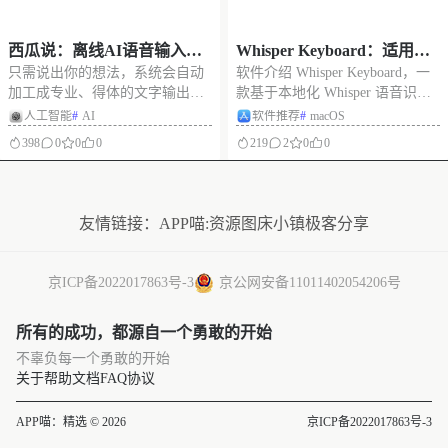
西瓜说：离线AI语音输入，
Whisper Keyboard：适用于
只需说出你的想法，系统会自动
软件介绍 Whisper Keyboard，一
对你的语音输入进行翻译、
macOS的AI语音转文本工
加工成专业、得体的文字输出，
款基于本地化 Whisper 语音识别
转写、润色等处理
具，基于 Whisper 模型的语
帮你轻松应对各种场景 在应用设
引擎开发的 AI 输入工具。支持
人工智能
#
AI
软件推荐
#
macOS
音输入工具
置中，你可以创建多个自定义人
多种语言的语音输入，能实时转
398
0
0
0
219
2
0
0
设模板。每个模板可以设定不同
换为文字，适用于编程、写作、
的风格和语气，比如专业助手、
聊天等多种场景。目前仅支持
没有更多了
幽默段子手、会议记录员等。使
macOS 系统并免费使用。 软件截
用时快速切换，满足不同场景的
图
友情链接：
APP喵:资源
图床小镇
极客分享
需求。 正在全
京ICP备2022017863号-3
京公网安备11011402054206号
所有的成功，都源自一个勇敢的开始
不辜负每一个勇敢的开始
关于
帮助文档
FAQ
协议
APP喵：精选 © 2026
京ICP备2022017863号-3