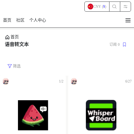
CNY (
¥
)
首页
社区
个人中心
暂
无
菜
首页
单
项
语音转文本
订阅
0
筛选
1/2
6/27